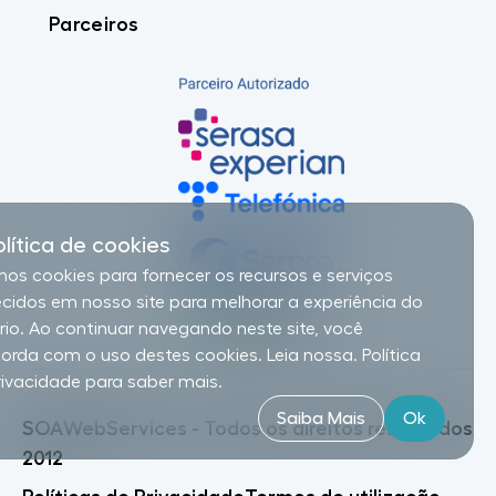
Parceiros
olítica de cookies
os cookies para fornecer os recursos e serviços
ecidos em nosso site para melhorar a experiência do
rio. Ao continuar navegando neste site, você
orda com o uso destes cookies. Leia nossa. Política
rivacidade para saber mais.
Saiba Mais
Ok
SOAWebServices - Todos os direitos reservados
2012