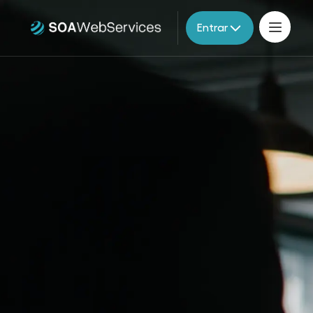
Entrar
Produtos
Parceiros
Migração V2
Documentação
Contato